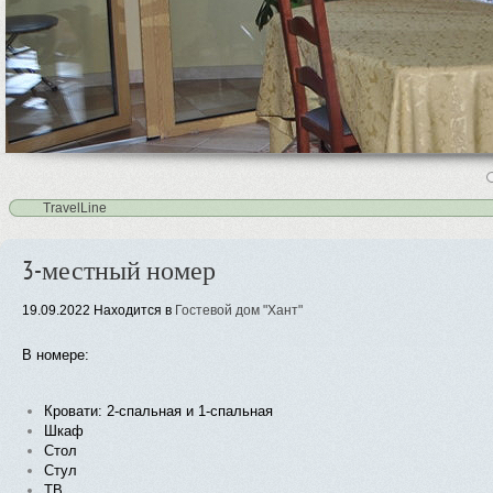
4
5
TravelLine
3-местный номер
19.09.2022
Находится в
Гостевой дом "Хант"
В номере:
Кровати: 2-спальная и 1-спальная
Шкаф
Стол
Стул
ТВ