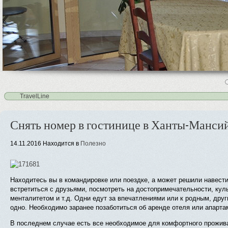
4
5
TravelLine
Снять номер в гостинице в Ханты-Манси
14.11.2016
Находится в
Полезно
Находитесь вы в командировке или поездке, а может решили навести
встретиться с друзьями, посмотреть на достопримечательности, кул
менталитетом и т.д. Одни едут за впечатлениями или к родным, дру
одно. Необходимо заранее позаботиться об аренде отеля или апарта
В последнем случае есть все необходимое для комфортного прожива