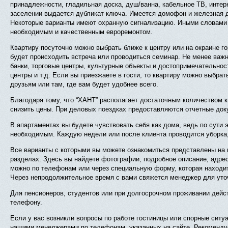
принадлежности, гладильная доска, душ/ванна, кабельное ТВ, интерн
заселении выдается дубликат ключа. Имеется домофон и железная 
Некоторые варианты имеют охранную сигнализацию. Иными словами э
необходимым и качественным евроремонтом.
Квартиру посуточно можно выбрать ближе к центру или на окраине гор
будет происходить встреча или проводиться семинар. Не менее важн
банки, торговые центры, культурные объекты и достопримечательнос
центры и т.д. Если вы приезжаете в гости, то квартиру можно выбра
друзьям или там, где вам будет удобнее всего.
Благодаря тому, что “ХАНТ” располагает достаточным количеством к
снизить цены. При деловых поездках предоставляются отчетные док
В апартаментах вы будете чувствовать себя как дома, ведь по сути 
необходимым. Каждую недели или после клиента проводится уборка,
Все варианты с которыми вы можете ознакомиться представлены на
разделах. Здесь вы найдете фотографии, подробное описание, адрес
можно по телефонам или через специальную форму, которая находитс
Через непродолжительное время с вами свяжется менеджер для уто
Для пенсионеров, студентов или при долгосрочном проживании дейс
телефону.
Если у вас возникли вопросы по работе гостиницы или спорные ситу
нашими менеджерами по телефонам, указанных на сайте. Рекоменду