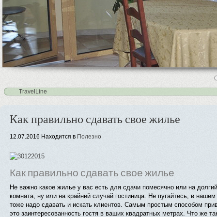
4
5
TravelLine
Как правильно сдавать свое жилье
12.07.2016
Находится в
Полезно
Как правильно сдавать свое жилье
Не важно какое жилье у вас есть для сдачи помесячно или на долгий
комната, ну или на крайний случай гостиница. Не пугайтесь, в нашем
тоже надо сдавать и искать клиентов. Самым простым способом при
это заинтересованность гостя в ваших квадратных метрах. Что же та