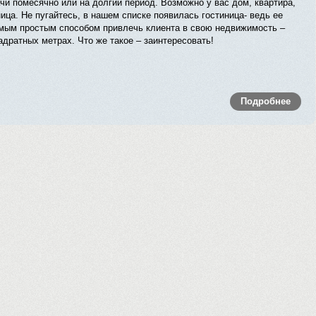
чи помесячно или на долгий период. Возможно у вас дом, квартира,
ница. Не пугайтесь, в нашем списке появилась гостиница- ведь ее
амым простым способом привлечь клиента в свою недвижимость –
адратных метрах. Что же такое – заинтересовать!
Подробнее